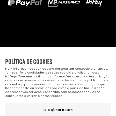
POLÍTICA DE COOKIES
© KTM - BIKE INDUSTRIES PORTUGAL 2026 Todos os direitos
Na KTM utilizamos cookies para personalizar conteúdo e anúncios,
reservados
fornecer funcionalidades de redes sociais e analisar o nosso
Salvo indicação de contrário as promoções apresentadas são
tráfego. Também partilhamos informações acerca da tua utilização
válidas até ao dia 10-08-2026
do site com os nossos parceiros de redes sociais, de publicidade e
de análise, que as podem combinar com outras informações que
lhes forneceste ou recolhidas por estes a partir da tua utilização
dos respetivos serviços. Concordas com os nossos cookies se
continuares a utilizar o nosso website.
Cofinanciado por
DEFINIÇÕES DE COOKIES