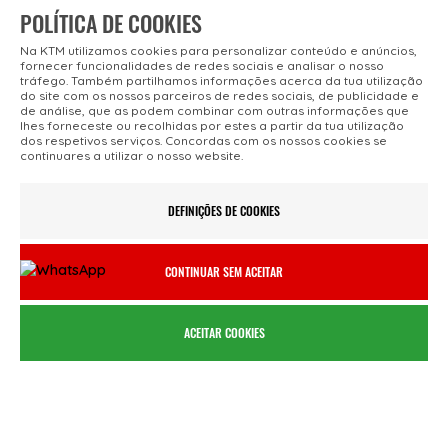
POLÍTICA DE COOKIES
Na KTM utilizamos cookies para personalizar conteúdo e anúncios,
fornecer funcionalidades de redes sociais e analisar o nosso
tráfego. Também partilhamos informações acerca da tua utilização
do site com os nossos parceiros de redes sociais, de publicidade e
de análise, que as podem combinar com outras informações que
lhes forneceste ou recolhidas por estes a partir da tua utilização
dos respetivos serviços. Concordas com os nossos cookies se
continuares a utilizar o nosso website.
AGENTES OFICIAIS
REGISTO ONLINE
Lojas KTM Bike Portugal
Registe a sua
DEFINIÇÕES DE COOKIES
bicicleta KTM
CONTINUAR SEM ACEITAR
ACEITAR COOKIES
FROTAS & ALUGUER
FINANCIAMENTO
Soluções para
Pedir uma Simulação
Profissionais