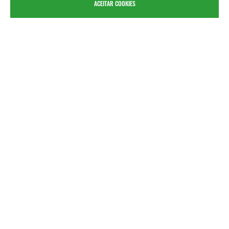
ACEITAR COOKIES
AGENTES OFICIAIS
REGISTO ONLINE
Lojas KTM Bike Portugal
Registe a sua
bicicleta KTM
FROTAS & ALUGUER
FINANCIAMENTO
Soluções para
Pedir uma Simulação
Profissionais