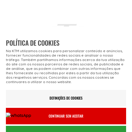
POLÍTICA DE COOKIES
Na KTM utilizamos cookies para personalizar conteúdo e anúncios,
fornecer funcionalidades de redes sociais e analisar o nosso
tráfego. Também partilhamos informações acerca da tua utilização
do site com os nossos parceiros de redes sociais, de publicidade e
de análise, que as podem combinar com outras informações que
SUPLEMENTO ENERVIT CREATINA 330GR
lhes forneceste ou recolhidas por estes a partir da tua utilização
dos respetivos serviços. Concordas com os nossos cookies se
continuares a utilizar o nosso website.
28.00€
DEFINIÇÕES DE COOKIES
VER DETALHES ›
CONTINUAR SEM ACEITAR