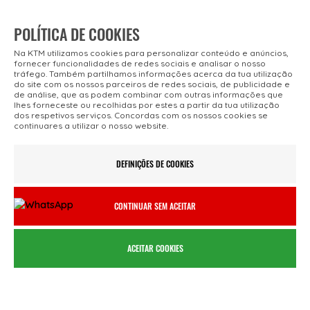
POLÍTICA DE COOKIES
Na KTM utilizamos cookies para personalizar conteúdo e anúncios,
fornecer funcionalidades de redes sociais e analisar o nosso
tráfego. Também partilhamos informações acerca da tua utilização
SOBRE NÓS
do site com os nossos parceiros de redes sociais, de publicidade e
de análise, que as podem combinar com outras informações que
lhes forneceste ou recolhidas por estes a partir da tua utilização
dos respetivos serviços. Concordas com os nossos cookies se
KTM Bike Portugal
continuares a utilizar o nosso website.
Made in Austria
Contatos
DEFINIÇÕES DE COOKIES
CONTINUAR SEM ACEITAR
ADESÃO SEGURA
PAGAMENTOS
Termos e Condições
Informações de
ACEITAR COOKIES
Financiamento
Política de
Privacidade
Métodos de
Pagamento