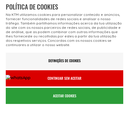
POLÍTICA DE COOKIES
Na KTM utilizamos cookies para personalizar conteúdo e anúncios,
fornecer funcionalidades de redes sociais e analisar o nosso
tráfego. Também partilhamos informações acerca da tua utilização
do site com os nossos parceiros de redes sociais, de publicidade e
de análise, que as podem combinar com outras informações que
lhes forneceste ou recolhidas por estes a partir da tua utilização
dos respetivos serviços. Concordas com os nossos cookies se
continuares a utilizar o nosso website.
AGENTES OFICIAIS
REGISTO ONLINE
Lojas KTM Bike Portugal
Registe a sua
DEFINIÇÕES DE COOKIES
bicicleta KTM
CONTINUAR SEM ACEITAR
ACEITAR COOKIES
FROTAS & ALUGUER
FINANCIAMENTO
Soluções para
Pedir uma Simulação
Profissionais