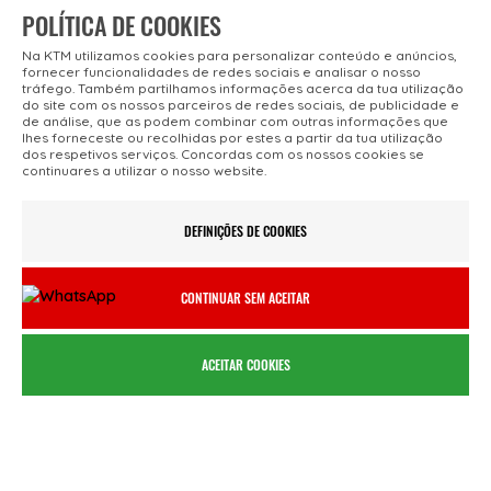
POLÍTICA DE COOKIES
Na KTM utilizamos cookies para personalizar conteúdo e anúncios,
fornecer funcionalidades de redes sociais e analisar o nosso
tráfego. Também partilhamos informações acerca da tua utilização
do site com os nossos parceiros de redes sociais, de publicidade e
de análise, que as podem combinar com outras informações que
lhes forneceste ou recolhidas por estes a partir da tua utilização
dos respetivos serviços. Concordas com os nossos cookies se
SOBRE NÓS
continuares a utilizar o nosso website.
KTM Bike Portugal
DEFINIÇÕES DE COOKIES
Made in Austria
Contatos
CONTINUAR SEM ACEITAR
ACEITAR COOKIES
ADESÃO SEGURA
PAGAMENTOS
Termos e Condições
Informações de
Financiamento
Política de
Privacidade
Métodos de