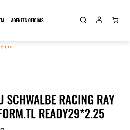
TM
AGENTES OFICIAIS
bh >>
U SCHWALBE RACING RAY
FORM.TL READY29*2.25