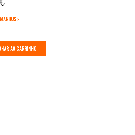
9€
AMANHOS ›
ONAR AO CARRINHO