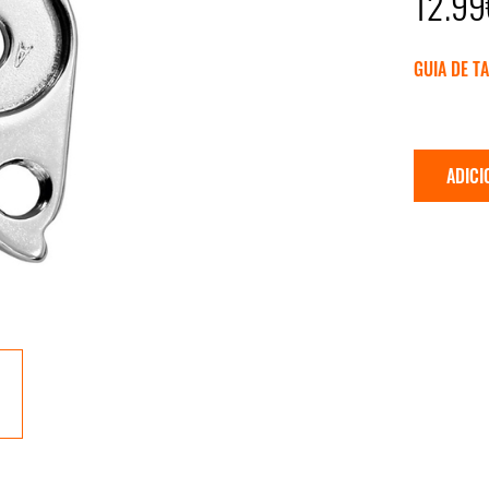
12.99
GUIA DE T
ADICI