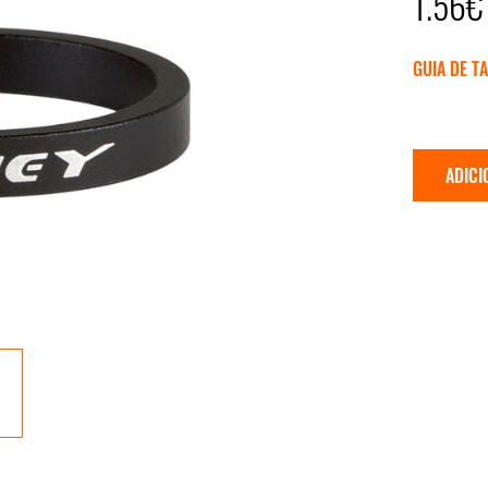
1.56€
GUIA DE T
ADICI