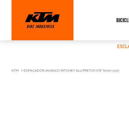
BICICL
ESCL
KTM
ESPAÇADOR AVANÇO RITCHEY ALU.PRETO1-1/8'' 5mm (un)