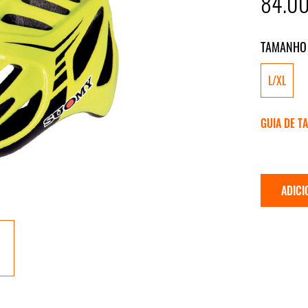
84.0
TAMANHO
L/XL
GUIA DE T
ADICI