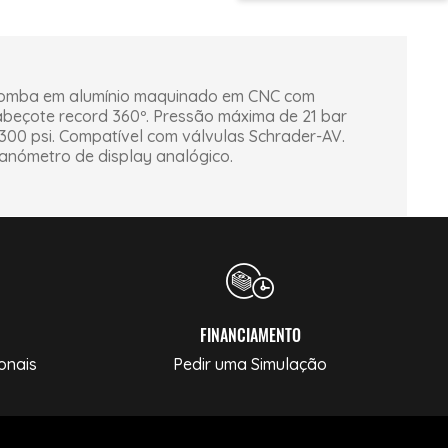
omba em alumínio maquinado em CNC com
abeçote record 360º. Pressão máxima de 21 bar
300 psi. Compatível com válvulas Schrader-AV.
anómetro de display analógico.
FINANCIAMENTO
onais
Pedir uma Simulação