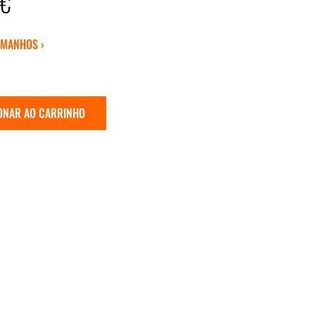
3€
AMANHOS ›
ONAR AO CARRINHO