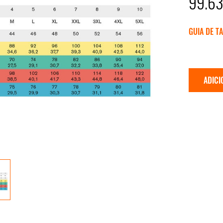
99.6
GUIA DE T
ADICI