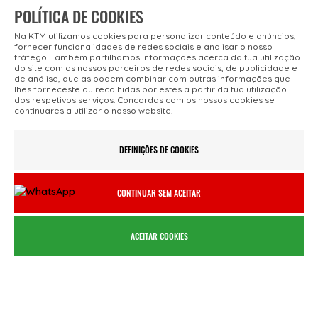
POLÍTICA DE COOKIES
Na KTM utilizamos cookies para personalizar conteúdo e anúncios,
fornecer funcionalidades de redes sociais e analisar o nosso
tráfego. Também partilhamos informações acerca da tua utilização
do site com os nossos parceiros de redes sociais, de publicidade e
de análise, que as podem combinar com outras informações que
lhes forneceste ou recolhidas por estes a partir da tua utilização
dos respetivos serviços. Concordas com os nossos cookies se
continuares a utilizar o nosso website.
AGENTES OFICIAIS
REGISTO ONLINE
Lojas KTM Bike Portugal
Registe a sua
DEFINIÇÕES DE COOKIES
bicicleta KTM
CONTINUAR SEM ACEITAR
ACEITAR COOKIES
FROTAS & ALUGUER
FINANCIAMENTO
Soluções para
Pedir uma Simulação
Profissionais