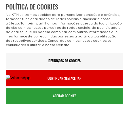
POLÍTICA DE COOKIES
Na KTM utilizamos cookies para personalizar conteúdo e anúncios,
fornecer funcionalidades de redes sociais e analisar o nosso
tráfego. Também partilhamos informações acerca da tua utilização
do site com os nossos parceiros de redes sociais, de publicidade e
de análise, que as podem combinar com outras informações que
lhes forneceste ou recolhidas por estes a partir da tua utilização
dos respetivos serviços. Concordas com os nossos cookies se
continuares a utilizar o nosso website.
AGENTES OFICIAIS
REGISTO ONLINE
Lojas KTM Bike Portugal
Registe a sua
DEFINIÇÕES DE COOKIES
bicicleta KTM
CONTINUAR SEM ACEITAR
ACEITAR COOKIES
FROTAS & ALUGUER
FINANCIAMENTO
Soluções para
Pedir uma Simulação
Profissionais