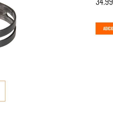
34.9
ADICI