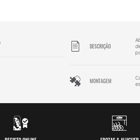
A
m
DESCRIÇÃO
d
p
C
MONTAGEM
e
REGISTO ONLINE
FROTAS & ALUGUER