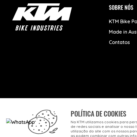
SOBRE NÓS
KTM Bike Po
Made in Aus
Contatos
POLÍTICA DE COOKIES
Na KTM utilizamos cookies para per
de redes sociais e analisar o noss
utilização do site com os nossos par
as podem combinar com outras infor