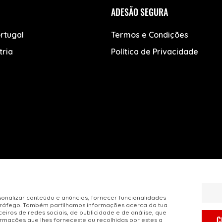
ADESÃO SEGURA
rtugal
Termos e Condições
tria
Política de Privacidade
sonalizar conteúdo e anúncios, fornecer funcionalidades
o tráfego. Também partilhamos informações acerca da tua
ceiros de redes sociais, de publicidade e de análise, que
Cofinanciado por
C
mações que lhes forneceste ou recolhidas por estes a